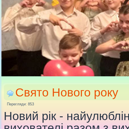
Свято Нового року
Перегляди: 853
Новий рік - найулюблін
вихователі разом з в