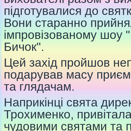
підготувалися до свят
Вони старанно прийня
імпровізованому шоу 
Бичок".
Цей захід пройшов не
подарував масу приєм
та глядачам.
Наприкінці свята дире
Трохименко, привітала 
чудовими святами та 