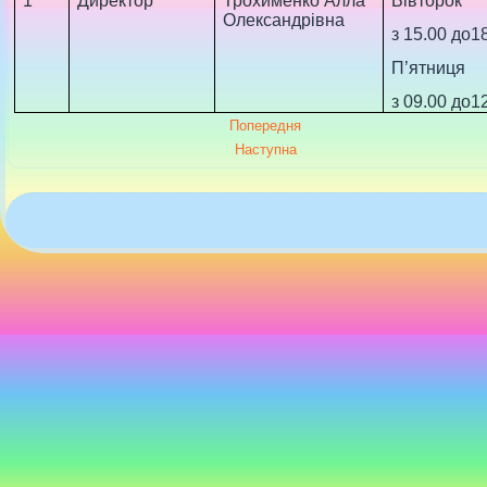
1
Директор
Трохименко Алла
Вівторок
Олександрівна
з 15.00 до18
П’ятниця
з 09.00 до12
Попередня
Наступна