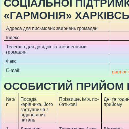
СОЦІАЛЬНОЇ ПІДТРИМК
«ГАРМОНІЯ» ХАРКІВСЬ
Адреса для письмових звернень громадян
Індекс
Телефон для довідок за зверненнями
громадян
Факс
Е-mail:
garmoni
ОСОБИСТИЙ ПРИЙОМ
№ з/
Посада
Прізвище, ім'я, по-
Дні та годи
п
керівника, його
батькові
прийому
заступників з
відповідних
питань