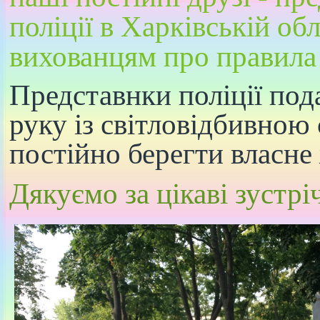
поліції в Харківській об
вихованцям про правила
Представнки поліції под
руку із світловідбивною
постійно берегти власне
Дякуємо за цікаві зустріч