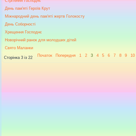
Стрітення Господнє
День пам'яті Героїв Крут
Міжнародний день пам'яті жертв Голокосту
День Соборності
Хрещення Господнє
Новорічний ранок для молодших дітей
Свято Маланки
Початок
Попередня
1
2
3
4
5
6
7
8
9
10
Сторінка 3 із 22