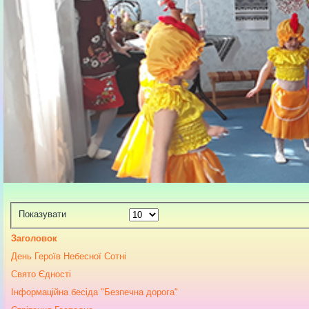
Показувати
Заголовок
День Героїв Небесної Сотні
Свято Єдності
Інформаційна бесіда "Безпечна дорога"